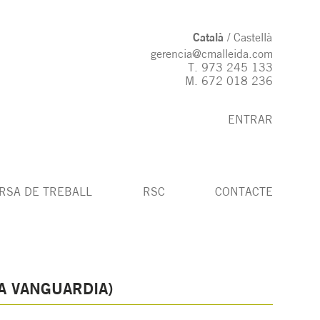
Català
Castellà
gerencia@cmalleida.com
T.
973 245 133
M.
672 018 236
ENTRAR
RSA DE TREBALL
RSC
CONTACTE
A VANGUARDIA)