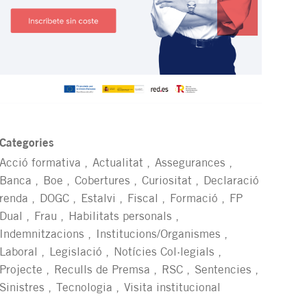
Categories
Acció formativa
Actualitat
Assegurances
Banca
Boe
Cobertures
Curiositat
Declaració
renda
DOGC
Estalvi
Fiscal
Formació
FP
Dual
Frau
Habilitats personals
Indemnitzacions
Institucions/Organismes
Laboral
Legislació
Notícies Col·legials
Projecte
Reculls de Premsa
RSC
Sentencies
Sinistres
Tecnologia
Visita institucional