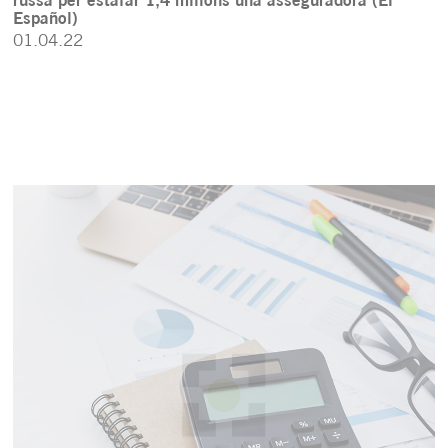
russa per estafar 1,4 milions una asseguradora (El
Español)
01.04.22