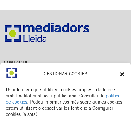
CONTACTA
Av. Dr. Fleming, 15,
GESTIONAR COOKIES
2n. 1a
25006 Lleida
T. 973 245 133
Us informem que utilitzem cookies pròpies i de tercers
M. 672 018 236
amb finalitat analítica i publicitària. Consulteu la
política
de cookies
. Podeu informar-vos més sobre quines cookies
estem utilitzant o desactivar-les fent clic a Configurar
cookies (a sota).
MENÚ