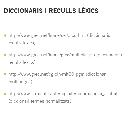
DICCIONARIS I RECULLS LÈXICS
http://www.grec.net/home/cel/dicc.htm
(diccionaris i
reculls lèxics)
http://www.grec.net/home/grec/multiclic.jsp
(diccionaris i
reculls lèxics)
http://www.grec.net/cgibin/mlt00.pgm
(diccionari
multilingüe)
http://www.termcat.cat/termgia/termnorm/index_a.html
(diccionari termes normalitzats)