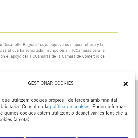
 Desarrollo Regional cuyo objetivo es mejorar el uso y la
ias al que ha solicitado inscripción al TICCámaras para la
 con el apoyo del TICCámaras de la Cámara de Comercio de
GESTIONAR COOKIES
MENÚ
que utilitzem cookies pròpies i de tercers amb finalitat
Col·legi
ublicitària. Consulteu la
política de cookies
. Podeu informar-
Formació / esdeveniments
 quines cookies estem utilitzant o desactivar-les fent clic a
Actualitat
okies (a sota).
Espai del col·legiat
Borsa de treball
RSC