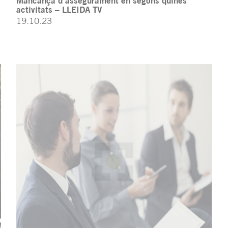
Mancança d’assegurament en segons quines
activitats – LLEIDA TV
19.10.23