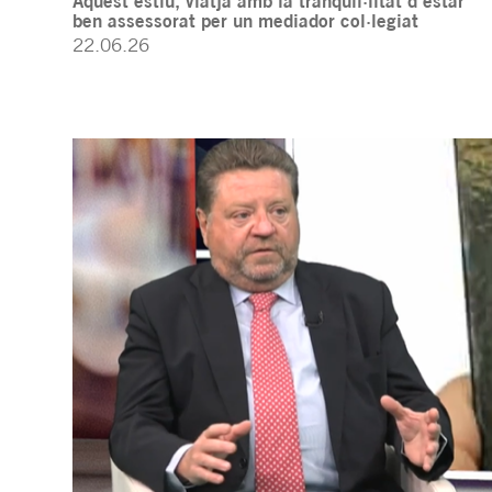
Aquest estiu, viatja amb la tranquil·litat d’estar
ben assessorat per un mediador col·legiat
22.06.26