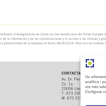
ediadors d’Assegurances de Lleida ha sido beneficiaria del Fondo Europeo de
as de la información y de las comunicaciones y el acceso a las mismas y grac
d y productividad de la empresa en fecha 08-06-2018. Para ello ha contado
CONTACTA
Us informem 
Av. Dr. Fleming, 15,
analítica i p
2n. 1a
vos més sobre
25006 Lleida
Configurar co
T. 973 245 133
M. 672 018 236