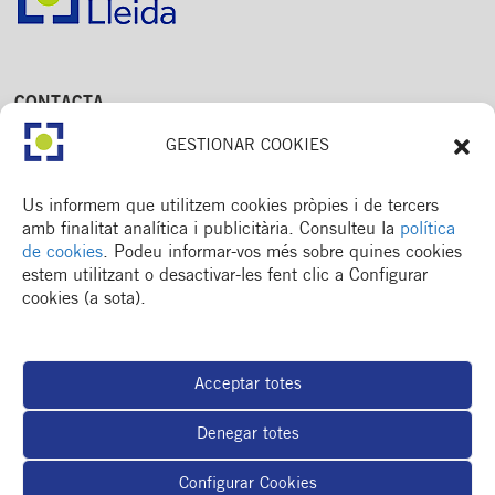
CONTACTA
Av. Dr. Fleming, 15,
GESTIONAR COOKIES
2n. 1a
25006 Lleida
T. 973 245 133
Us informem que utilitzem cookies pròpies i de tercers
M. 672 018 236
amb finalitat analítica i publicitària. Consulteu la
política
de cookies
. Podeu informar-vos més sobre quines cookies
estem utilitzant o desactivar-les fent clic a Configurar
cookies (a sota).
MENÚ
Col·legi
Acceptar totes
Formació / esdeveniments
Actualitat
Denegar totes
Espai del col·legiat
Borsa de treball
Configurar Cookies
RSC