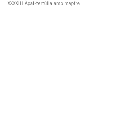
XXXXIII Àpat-tertúlia amb mapfre