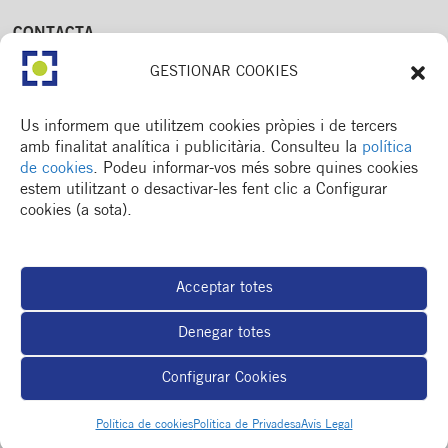
CONTACTA
Av. Dr. Fleming, 15,
GESTIONAR COOKIES
2n. 1a
25006 Lleida
T. 973 245 133
Us informem que utilitzem cookies pròpies i de tercers
M. 672 018 236
amb finalitat analítica i publicitària. Consulteu la
política
de cookies
. Podeu informar-vos més sobre quines cookies
estem utilitzant o desactivar-les fent clic a Configurar
cookies (a sota).
MENÚ
Col·legi
Acceptar totes
Formació / esdeveniments
Actualitat
Denegar totes
Espai del col·legiat
Borsa de treball
Configurar Cookies
RSC
Contacte
Política de cookies
Política de Privadesa
Avís Legal