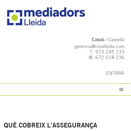
Català
Castellà
gerencia@cmalleida.com
T.
973 245 133
M.
672 018 236
ENTRAR
QUÈ COBREIX L’ASSEGURANÇA