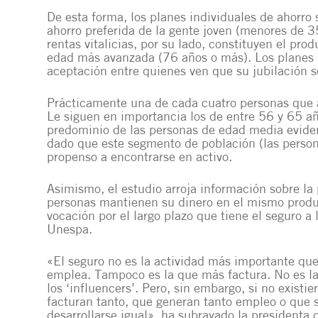
De esta forma, los planes individuales de ahorro 
ahorro preferida de la gente joven (menores de 
rentas vitalicias, por su lado, constituyen el pr
edad más avanzada (76 años o más). Los planes 
aceptación entre quienes ven que su jubilación s
Prácticamente una de cada cuatro personas que a
Le siguen en importancia los de entre 56 y 65 año
predominio de las personas de edad media evidenc
dado que este segmento de población (las perso
propenso a encontrarse en activo.
Asimismo, el estudio arroja información sobre l
personas mantienen su dinero en el mismo produ
vocación por el largo plazo que tiene el seguro a
Unespa.
«El seguro no es la actividad más importante qu
emplea. Tampoco es la que más factura. No es la
los ‘influencers’. Pero, sin embargo, si no existi
facturan tanto, que generan tanto empleo o que s
desarrollarse igual», ha subrayado la presidenta 