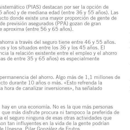
sistemático (PIAS) destacan por ser la opción de
35 años) y de mediana edad (entre 36 y 55 años). Las
oducto donde existe una mayor proporción de gente de
de previsión asegurados (PPA) gozan de gran
e aproxima (entre 56 y 65 años).
horra a través del seguro tiene entre 46 y 55 años.
s y los situados entre los 36 y los 45 años. El
ia la relación existente entre el empleo y el ahorro
nas de entre 35 y 65 años) es especialmente
a permanencia del ahorro. Algo más de 1,1 millones de
cto durante 10 años o más. «Esto refrenda la
 la hora de canalizar inversiones», ha señalado
e hay en una economía. No es la que más personas
 que más disfrute procura ni tampoco la preferida de
era el seguro ninguna de esas otras actividades que
on tan influyentes en la vida de la gente podrían
de Unespa, Pilar González de Frutos.