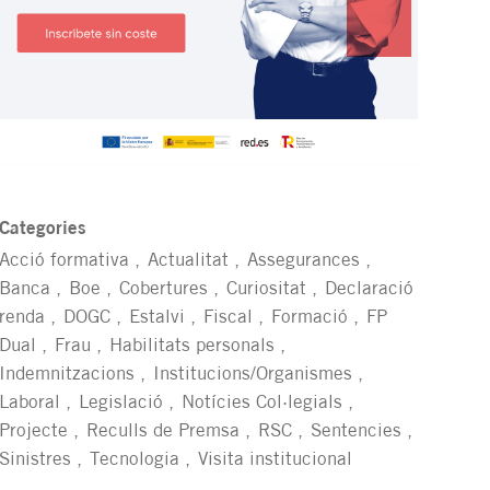
Categories
Acció formativa
Actualitat
Assegurances
Banca
Boe
Cobertures
Curiositat
Declaració
renda
DOGC
Estalvi
Fiscal
Formació
FP
Dual
Frau
Habilitats personals
Indemnitzacions
Institucions/Organismes
Laboral
Legislació
Notícies Col·legials
Projecte
Reculls de Premsa
RSC
Sentencies
Sinistres
Tecnologia
Visita institucional