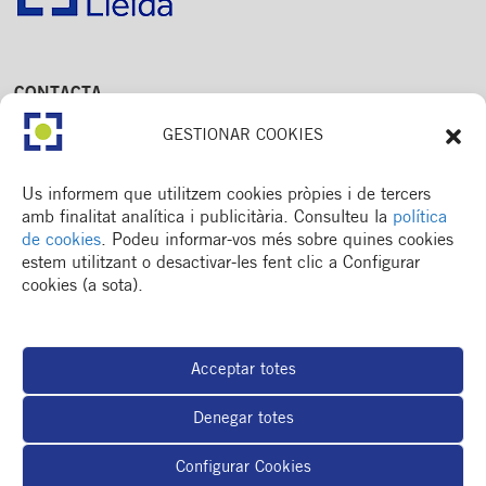
CONTACTA
Av. Dr. Fleming, 15,
GESTIONAR COOKIES
2n. 1a
25006 Lleida
T. 973 245 133
Us informem que utilitzem cookies pròpies i de tercers
M. 672 018 236
amb finalitat analítica i publicitària. Consulteu la
política
de cookies
. Podeu informar-vos més sobre quines cookies
estem utilitzant o desactivar-les fent clic a Configurar
cookies (a sota).
MENÚ
Col·legi
Acceptar totes
Formació / esdeveniments
Actualitat
Denegar totes
Espai del col·legiat
Borsa de treball
Configurar Cookies
RSC