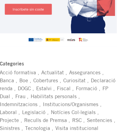
Categories
Acció formativa
Actualitat
Assegurances
Banca
Boe
Cobertures
Curiositat
Declaració
renda
DOGC
Estalvi
Fiscal
Formació
FP
Dual
Frau
Habilitats personals
Indemnitzacions
Institucions/Organismes
Laboral
Legislació
Notícies Col·legials
Projecte
Reculls de Premsa
RSC
Sentencies
Sinistres
Tecnologia
Visita institucional