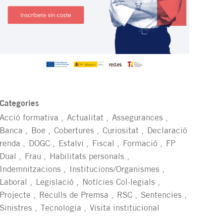
Categories
Acció formativa
Actualitat
Assegurances
Banca
Boe
Cobertures
Curiositat
Declaració
renda
DOGC
Estalvi
Fiscal
Formació
FP
Dual
Frau
Habilitats personals
Indemnitzacions
Institucions/Organismes
Laboral
Legislació
Notícies Col·legials
Projecte
Reculls de Premsa
RSC
Sentencies
Sinistres
Tecnologia
Visita institucional