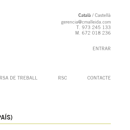
Català
Castellà
gerencia@cmalleida.com
T.
973 245 133
M.
672 018 236
ENTRAR
RSA DE TREBALL
RSC
CONTACTE
AÍS)