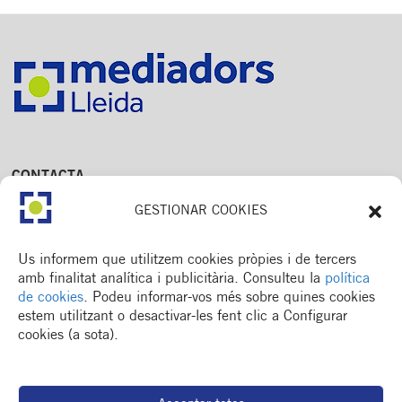
CONTACTA
Av. Dr. Fleming, 15,
GESTIONAR COOKIES
2n. 1a
25006 Lleida
T. 973 245 133
Us informem que utilitzem cookies pròpies i de tercers
M. 672 018 236
amb finalitat analítica i publicitària. Consulteu la
política
de cookies
. Podeu informar-vos més sobre quines cookies
estem utilitzant o desactivar-les fent clic a Configurar
cookies (a sota).
MENÚ
Col·legi