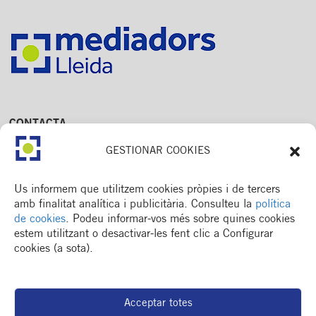
CONTACTA
Av. Dr. Fleming, 15,
GESTIONAR COOKIES
2n. 1a
25006 Lleida
T. 973 245 133
Us informem que utilitzem cookies pròpies i de tercers
M. 672 018 236
amb finalitat analítica i publicitària. Consulteu la
política
de cookies
. Podeu informar-vos més sobre quines cookies
estem utilitzant o desactivar-les fent clic a Configurar
cookies (a sota).
MENÚ
Col·legi
Acceptar totes
Formació / esdeveniments