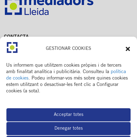
CONTACTA
Av. Dr. Fleming, 15,
GESTIONAR COOKIES
2n. 1a
25006 Lleida
T. 973 245 133
Us informem que utilitzem cookies pròpies i de tercers
M. 672 018 236
amb finalitat analítica i publicitària. Consulteu la
política
de cookies
. Podeu informar-vos més sobre quines cookies
estem utilitzant o desactivar-les fent clic a Configurar
cookies (a sota).
MENÚ
Col·legi
Acceptar totes
Formació / esdeveniments
Actualitat
Denegar totes
Espai del col·legiat
Borsa de treball