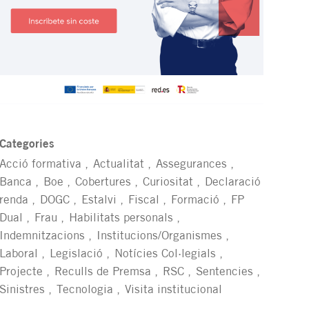
Categories
Acció formativa
Actualitat
Assegurances
Banca
Boe
Cobertures
Curiositat
Declaració
renda
DOGC
Estalvi
Fiscal
Formació
FP
Dual
Frau
Habilitats personals
Indemnitzacions
Institucions/Organismes
Laboral
Legislació
Notícies Col·legials
Projecte
Reculls de Premsa
RSC
Sentencies
Sinistres
Tecnologia
Visita institucional