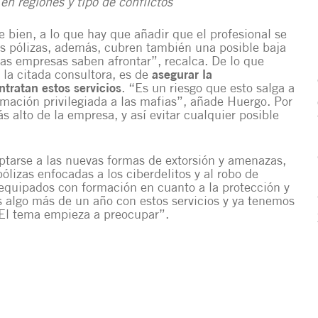
en regiones y tipo de conflictos
 bien, a lo que hay que añadir que el profesional se
s pólizas, además, cubren también una posible baja
las empresas saben afrontar”, recalca. De lo que
 la citada consultora, es de
asegurar la
tratan estos servicios
. “Es un riesgo que esto salga a
rmación privilegiada a las mafias”, añade Huergo. Por
s alto de la empresa, y así evitar cualquier posible
tarse a las nuevas formas de extorsión y amenazas,
ólizas enfocadas a los ciberdelitos y al robo de
r equipados con formación en cuanto a la protección y
s algo más de un año con estos servicios y ya tenemos
 El tema empieza a preocupar”.