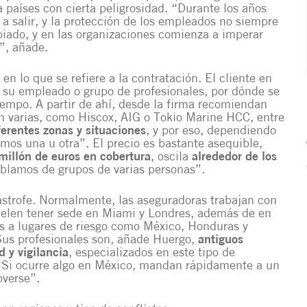
países con cierta peligrosidad. “Durante los años
 a salir, y la protección de los empleados no siempre
biado, y en las organizaciones comienza a imperar
l”, añade.
n lo que se refiere a la contratación. El cliente en
ar su empleado o grupo de profesionales, por dónde se
iempo. A partir de ahí, desde la firma recomiendan
n varias, como Hiscox, AIG o Tokio Marine HCC, entre
ferentes zonas y situaciones
, y por eso, dependiendo
amos una u otra”. El precio es bastante asequible,
millón de euros en cobertura
, oscila
alrededor de los
hablamos de grupos de varias personas”.
ástrofe. Normalmente, las aseguradoras trabajan con
Suelen tener sede en Miami y Londres, además de en
es a lugares de riesgo como México, Honduras y
 Sus profesionales son, añade Huergo,
antiguos
d y vigilancia
, especializados en este tipo de
 “Si ocurre algo en México, mandan rápidamente a un
verse”.