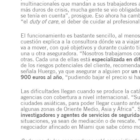
multinacionales que mandan a sus trabajadores a 
más duros de crisis, mucha gente se vio obligada
se tenía en cuenta”, prosigue. Eso ahora ha cam
“el
duty of care
, el deber de cuidar al profesiona
El funcionamiento es bastante sencillo, al menos e
cuestión explica a la consultora dónde va a viaj
va a mover, con qué objetivos y durante cuánto t
una u otra aseguradora. “Nosotros trabajamos co
otras. Cada una de ellas está
especializada en di
de los riesgos potenciales del cliente, recomend
señala Huergo, ya que asegurar a alguien por
un 
900 euros al año
, “pudiendo bajar el precio si 
Las dificultades llegan cuando se produce la cat
agencias con cobertura a nivel internacional. “
ciudades asiáticas, para poder llegar cuanto ant
algunas zonas de Oriente Medio, Asia y África”.
investigadores y agentes de servicios de segurida
situaciones, ya sean de mediación o de rescate.
negociador afincado en Miami que sabe cómo mo