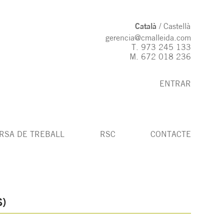
Català
Castellà
gerencia@cmalleida.com
T.
973 245 133
M.
672 018 236
ENTRAR
RSA DE TREBALL
RSC
CONTACTE
)