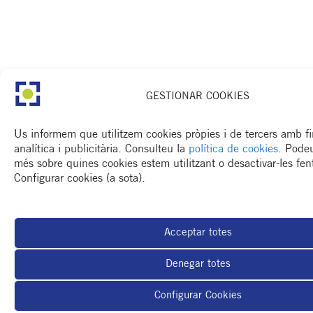
GESTIONAR COOKIES
Us informem que utilitzem cookies pròpies i de tercers amb fin
analítica i publicitària. Consulteu la
política de cookies
. Pode
més sobre quines cookies estem utilitzant o desactivar-les fent
Configurar cookies (a sota).
Acceptar totes
Denegar totes
Configurar Cookies