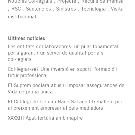
Notícies Col·legials
Projecte
Reculls de Premsa
RSC
Sentencies
Sinistres
Tecnologia
Visita
institucional
Últimes notícies
Les entitats col·laboradores: un pilar fonamental
per a garantir un servei de qualitat per als
col·legiats
Col·legiar-se? Una inversió en suport, formació i
futur professional
El Suprem declara abusiu imposar assegurances de
Vida de prima única
El Col·legi de Lleida i Banc Sabadell treballem per
al creixement empresarial dels mediadors
XXXXIII Àpat-tertúlia amb mapfre