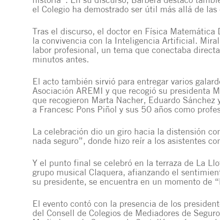
historia”. En su discurso, Barberá destacó tambié
el Colegio ha demostrado ser útil más allá de las 
Tras el discurso, el doctor en Física Matemática
la convivencia con la Inteligencia Artificial. Mir
labor profesional, un tema que conectaba direct
minutos antes.
El acto también sirvió para entregar varios galard
Asociación AREMI y que recogió su presidenta M.
que recogieron Marta Nacher, Eduardo Sánchez y 
a Francesc Pons Piñol y sus 50 años como profes
La celebración dio un giro hacia la distensión c
nada seguro”, donde hizo reír a los asistentes co
Y el punto final se celebró en la terraza de La L
grupo musical Claquera, afianzando el sentimien
su presidente, se encuentra en un momento de “b
El evento contó con la presencia de los presidente
del Consell de Colegios de Mediadores de Seguros