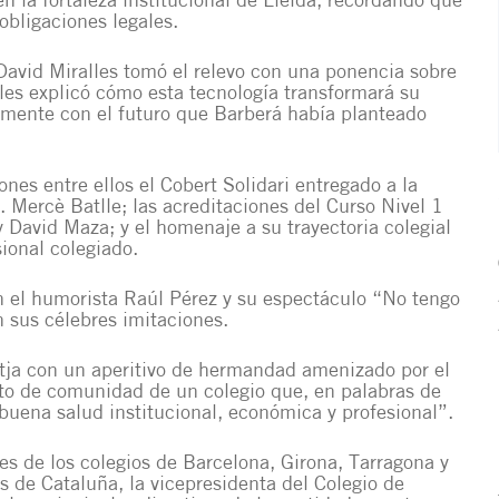
n la fortaleza institucional de Lleida, recordando que
obligaciones legales.
 David Miralles tomó el relevo con una ponencia sobre
alles explicó cómo esta tecnología transformará su
amente con el futuro que Barberá había planteado
ones entre ellos el Cobert Solidari entregado a la
 Mercè Batlle; las acreditaciones del Curso Nivel 1
David Maza; y el homenaje a su trayectoria colegial
ional colegiado.
on el humorista Raúl Pérez y su espectáculo “No tengo
n sus célebres imitaciones.
lotja con un aperitivo de hermandad amenizado por el
to de comunidad de un colegio que, en palabras de
uena salud institucional, económica y profesional”.
s de los colegios de Barcelona, ​​Girona, Tarragona y
 de Cataluña, la vicepresidenta del Colegio de