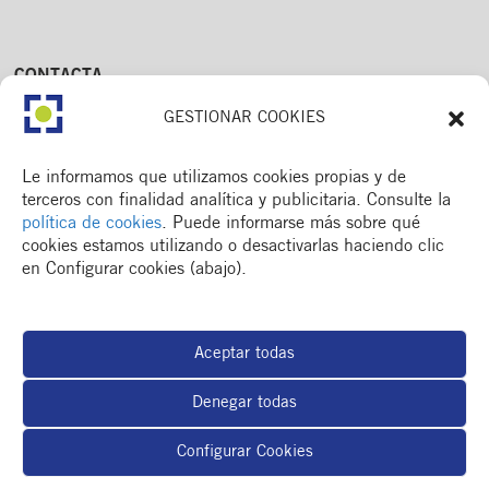
CONTACTA
Av. Dr. Fleming, 15,
GESTIONAR COOKIES
2n. 1a
25006 Lleida
T. 973 245 133
Le informamos que utilizamos cookies propias y de
M. 672 018 236
terceros con finalidad analítica y publicitaria. Consulte la
política de cookies
. Puede informarse más sobre qué
cookies estamos utilizando o desactivarlas haciendo clic
en Configurar cookies (abajo).
MENÚ
Colegio
Aceptar todas
Formación y otros
Actualidad
Denegar todas
Espacio del colegiado
BOLSA DE TRABAJO
Configurar Cookies
RSC
Contacto