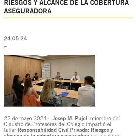
RIESGOS Y ALCANCE DE LA COBERTURA
ASEGURADORA
24.05.24
_
22 de mayo 2024 –
Josep M. Pujol
, miembro del
Claustro de Profesores del Colegio impartió el
taller
Responsabilidad Civil Privada: Riesgos y