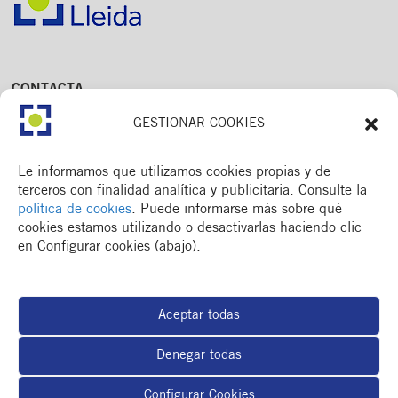
CONTACTA
Av. Dr. Fleming, 15,
GESTIONAR COOKIES
2n. 1a
25006 Lleida
T. 973 245 133
Le informamos que utilizamos cookies propias y de
M. 672 018 236
terceros con finalidad analítica y publicitaria. Consulte la
política de cookies
. Puede informarse más sobre qué
cookies estamos utilizando o desactivarlas haciendo clic
en Configurar cookies (abajo).
MENÚ
Colegio
Aceptar todas
Formación y otros
Actualidad
Denegar todas
Espacio del colegiado
BOLSA DE TRABAJO
Configurar Cookies
RSC