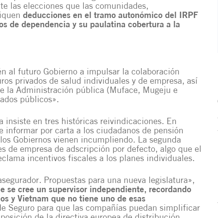
nte las elecciones que las comunidades,
liquen
deducciones en el tramo autonómico del IRPF
os de dependencia y su paulatina cobertura a la
én al futuro Gobierno a impulsar la colaboración
ros privados de salud individuales y de empresa, así
de la Administración pública (Muface, Mugeju e
eados públicos».
 insiste en tres históricas reivindicaciones. En
de informar por carta a los ciudadanos de pensión
 los Gobiernos vienen incumpliendo. La segunda
es de empresa de adscripción por defecto
, algo que el
eclama incentivos fiscales a los planes individuales.
 asegurador. Propuestas para una nueva legislatura»,
e se cree un supervisor independiente, recordando
aos y Vietnam que no tiene uno de esas
o de Seguro para que las compañías puedan simplificar
nsposición de la directiva europea de distribución.