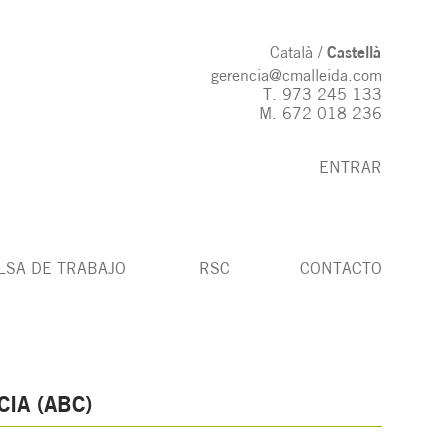
Català
Castellà
gerencia@cmalleida.com
T.
973 245 133
M.
672 018 236
ENTRAR
LSA DE TRABAJO
RSC
CONTACTO
IA (ABC)