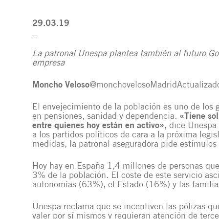
29.03.19
_
La patronal Unespa plantea también al futuro Go
empresa
Moncho Veloso
@monchoveloso
MadridActualiza
El envejecimiento de la población es uno de los 
en pensiones, sanidad y dependencia.
«Tiene sol
entre quienes hoy están en activo»
, dice Unespa
a los partidos políticos de cara a la próxima legi
medidas, la patronal aseguradora pide estímulos 
Hoy hay en España 1,4 millones de personas que 
3% de la población. El coste de este servicio as
autonomías (63%), el Estado (16%) y las famili
Unespa reclama que se incentiven las pólizas q
valer por sí mismos y requieran atención de terc