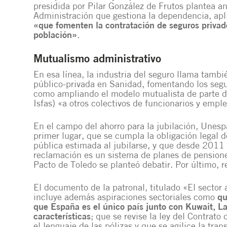
presidida por Pilar González de Frutos plantea a
Administración que gestiona la dependencia, ap
«que fomenten la contratación de seguros privad
población»
.
Mutualismo administrativo
En esa línea, la industria del seguro llama tambi
público-privada en Sanidad, fomentando los segu
como ampliando
el modelo mutualista de parte 
Isfas)
«a otros colectivos de funcionarios y empl
En el campo del ahorro para la jubilación, Unespa
primer lugar, que se cumpla la obligación legal 
pública estimada al jubilarse, y que desde 2011
reclamación es
un sistema de planes de pension
Pacto de Toledo se planteó debatir. Por último, r
El documento de la patronal, titulado «El sector
incluye además aspiraciones sectoriales como
qu
que España es el único país junto con Kuwait, L
características
; que se revise la ley del Contrat
el lenguaje de las pólizas y que se agilice la tra