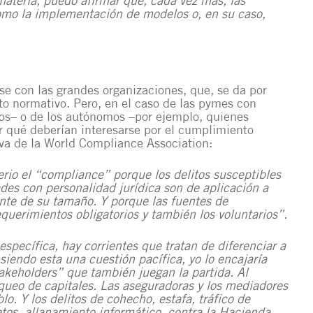
materia, puedo afirmar que, cada vez más, las
omo la implementación de modelos o, en su caso,
e con las grandes organizaciones, que, se da por
o normativo. Pero, en el caso de las pymes con
os– o de los autónomos –por ejemplo, quienes
r qué deberían interesarse por el cumplimiento
va de la World Compliance Association:
io el “compliance” porque los delitos susceptibles
ades con personalidad jurídica son de aplicación a
nte de su tamaño. Y porque las fuentes de
uerimientos obligatorios y también los voluntarios”.
pecífica, hay corrientes que tratan de diferenciar a
iendo esta una cuestión pacífica, yo lo encajaría
akeholders” que también juegan la partida. Al
nqueo de capitales. Las aseguradoras y los mediadores
o. Y los delitos de cohecho, estafa, tráfico de