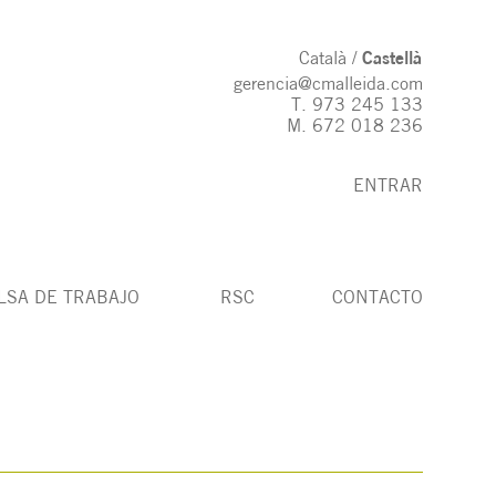
Català
Castellà
gerencia@cmalleida.com
T.
973 245 133
M.
672 018 236
ENTRAR
LSA DE TRABAJO
RSC
CONTACTO