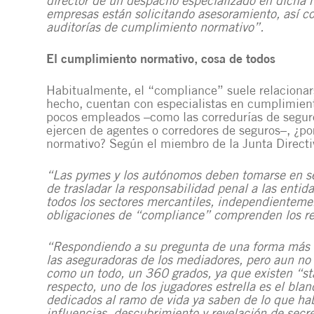
director de un despacho especializado en dicha 
empresas están solicitando asesoramiento, así c
auditorías de cumplimiento normativo”.
El cumplimiento normativo, cosa de todos
Habitualmente, el “compliance” suele relacionars
hecho, cuentan con especialistas en cumplimient
pocos empleados –como las corredurías de segur
ejercen de agentes o corredores de seguros–, ¿po
normativo? Según el miembro de la Junta Directi
“Las pymes y los autónomos deben tomarse en ser
de trasladar la responsabilidad penal a las entid
todos los sectores mercantiles, independienteme
obligaciones de “compliance” comprenden los req
“Respondiendo a su pregunta de una forma más es
las aseguradoras de los mediadores, pero aun no s
como un todo, un 360 grados, ya que existen “st
respecto, uno de los jugadores estrella es el bla
dedicados al ramo de vida ya saben de lo que habl