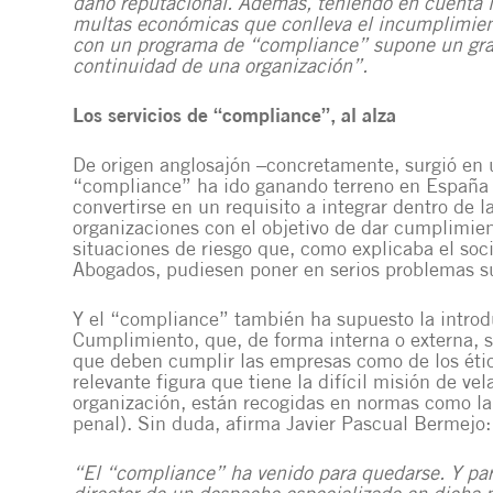
daño reputacional. Además, teniendo en cuenta l
multas económicas que conlleva el incumplimient
con un programa de “compliance” supone un gran
continuidad de una organización”.
Los servicios de “compliance”, al alza
De origen anglosajón –concretamente, surgió en 
“compliance” ha ido ganando terreno en España y
convertirse en un requisito a integrar dentro de l
organizaciones con el objetivo de dar cumplimien
situaciones de riesgo que, como explicaba el soc
Abogados, pudiesen poner en serios problemas su
Y el “compliance” también ha supuesto la introd
Cumplimiento, que, de forma interna o externa, s
que deben cumplir las empresas como de los étic
relevante figura que tiene la difícil misión de ve
organización, están recogidas en normas como 
penal). Sin duda, afirma Javier Pascual Bermejo:
“El “compliance” ha venido para quedarse. Y p