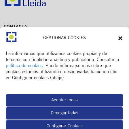
CONTACTA
Av. Dr. Fleming, 15,
GESTIONAR COOKIES
2n. 1a
25006 Lleida
T. 973 245 133
Le informamos que utilizamos cookies propias y de
M. 672 018 236
terceros con finalidad analítica y publicitaria. Consulte la
política de cookies
. Puede informarse más sobre qué
cookies estamos utilizando o desactivarlas haciendo clic
en Configurar cookies (abajo).
MENÚ
Colegio
Aceptar todas
Formación y otros
Actualidad
Denegar todas
Espacio del colegiado
BOLSA DE TRABAJO
Configurar Cookies
RSC