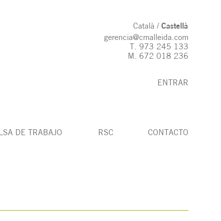
Català
Castellà
gerencia@cmalleida.com
T.
973 245 133
M.
672 018 236
ENTRAR
LSA DE TRABAJO
RSC
CONTACTO