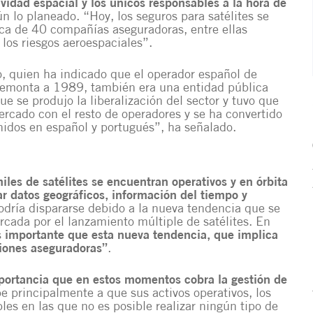
ividad espacial y los únicos responsables a la hora de
ún lo planeado. “Hoy, los seguros para satélites se
ca de 40 compañías aseguradoras, entre ellas
los riesgos aeroespaciales”.
o, quien ha indicado que el operador español de
 remonta a 1989, también era una entidad pública
 se produjo la liberalización del sector y tuvo que
rcado con el resto de operadores y se ha convertido
nidos en español y portugués”, ha señalado.
iles de satélites se encuentran operativos y en órbita
ar datos geográficos, información del tiempo y
podría dispararse debido a la nueva tendencia que se
rcada por el lanzamiento múltiple de satélites. En
s importante que esta nueva tendencia, que implica
ciones aseguradoras”
.
portancia que en estos momentos cobra la gestión de
be principalmente a que sus activos operativos, los
les en las que no es posible realizar ningún tipo de