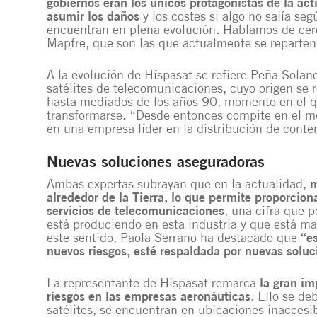
gobiernos eran los únicos protagonistas de la act
asumir los daños
y los costes si algo no salía seg
encuentran en plena evolución. Hablamos de cer
Mapfre, que son las que actualmente se reparten 
A la evolución de Hispasat se refiere Peña Solan
satélites de telecomunicaciones, cuyo origen se
hasta mediados de los años 90, momento en el que
transformarse. “Desde entonces compite en el me
en una empresa líder en la distribución de conte
Nuevas soluciones aseguradoras
Ambas expertas subrayan que en la actualidad,
m
alrededor de la Tierra, lo que permite proporcion
servicios de telecomunicaciones
, una cifra que 
está produciendo en esta industria y que está ma
este sentido, Paola Serrano ha destacado que
“e
nuevos riesgos, esté respaldada por nuevas solu
La representante de Hispasat remarca
la gran im
riesgos en las empresas aeronáuticas
. Ello se de
satélites, se encuentran en ubicaciones inaccesib