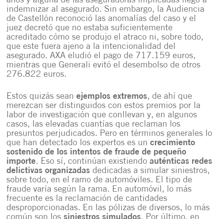
años y alguna de las aseguradoras implicadas llegó a
indemnizar al asegurado. Sin embargo, la Audiencia
de Castellón reconoció las anomalías del caso y el
juez decretó que no estaba suficientemente
acreditado cómo se produjo el atraco ni, sobre todo,
que este fuera ajeno a la intencionalidad del
asegurado. AXA eludió el pago de 717.159 euros,
mientras que Generali evitó el desembolso de otros
276.822 euros.
Estos quizás sean
ejemplos extremos
, de ahí que
merezcan ser distinguidos con estos premios por la
labor de investigación que conllevan y, en algunos
casos, las elevadas cuantías que reclaman los
presuntos perjudicados. Pero en términos generales lo
que han detectado los expertos es un
crecimiento
sostenido de los intentos de fraude de pequeño
importe
. Eso sí, continúan existiendo
auténticas redes
delictivas organizadas
dedicadas a simular siniestros,
sobre todo, en el ramo de automóviles. El tipo de
fraude varía según la rama. En automóvil, lo más
frecuente es la reclamación de cantidades
desproporcionadas. En las pólizas de diversos, lo más
común son los
siniestros simulados
. Por último, en