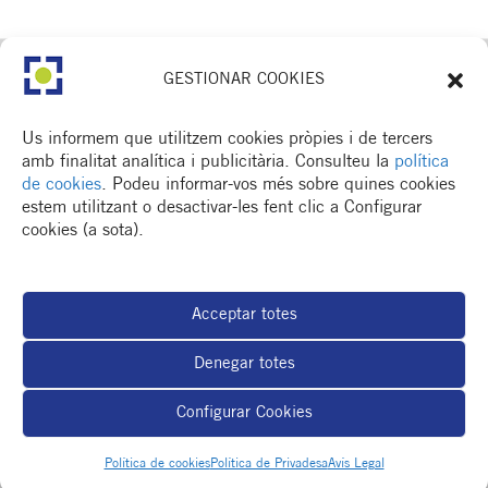
GESTIONAR COOKIES
Us informem que utilitzem cookies pròpies i de tercers
amb finalitat analítica i publicitària. Consulteu la
política
de cookies
. Podeu informar-vos més sobre quines cookies
estem utilitzant o desactivar-les fent clic a Configurar
cookies (a sota).
CONTACTA
Av. Dr. Fleming, 15,
2n. 1a
25006 Lleida
Acceptar totes
T. 973 245 133
M. 672 018 236
Denegar totes
Configurar Cookies
MENÚ
Política de cookies
Política de Privadesa
Avís Legal