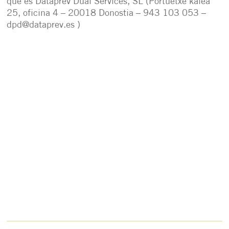
que es Dataprev Dual Services, SL (Portuetxe kalea
25, oficina 4 – 20018 Donostia – 943 103 053 –
dpd@dataprev.es )