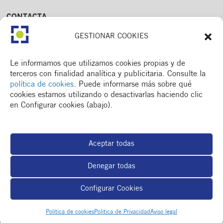
CONTACTA
Av. Dr. Fleming, 15,
GESTIONAR COOKIES
2n. 1a
25006 Lleida
T. 973 245 133
Le informamos que utilizamos cookies propias y de
M. 672 018 236
terceros con finalidad analítica y publicitaria. Consulte la
política de cookies
. Puede informarse más sobre qué
cookies estamos utilizando o desactivarlas haciendo clic
en Configurar cookies (abajo).
MENÚ
Colegio
Aceptar todas
Formación y otros
Actualidad
Denegar todas
Espacio del colegiado
BOLSA DE TRABAJO
Configurar Cookies
RSC
Contacto
Política de cookies
Política de Privacidad
Aviso legal