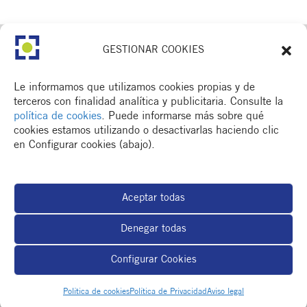
GESTIONAR COOKIES
Le informamos que utilizamos cookies propias y de
terceros con finalidad analítica y publicitaria. Consulte la
política de cookies
. Puede informarse más sobre qué
cookies estamos utilizando o desactivarlas haciendo clic
en Configurar cookies (abajo).
CONTACTA
Av. Dr. Fleming, 15,
2n. 1a
25006 Lleida
Aceptar todas
T. 973 245 133
M. 672 018 236
Denegar todas
Configurar Cookies
MENÚ
Política de cookies
Política de Privacidad
Aviso legal