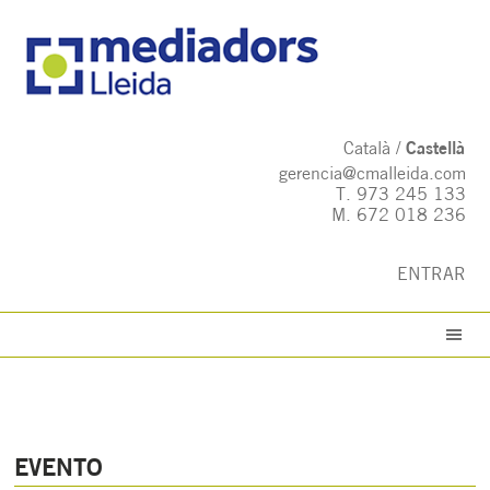
Català
Castellà
gerencia@cmalleida.com
T.
973 245 133
M.
672 018 236
ENTRAR
EVENTO